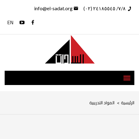
info@el-sadat.org
٧/٨/ ٢٤١٨٥٥٤٥ (٠٢)
EN
الرئيسية
>
المواد التدريبية