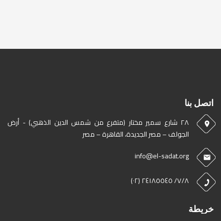
اتصل بنا
٢٨ شارع سمير مختار (متفرع من شمس الدين الذهبي) - أرض
الجولف – مصر الجديدة، القاهرة – مصر
info@el-sadat.org
٧/٨/ ٢٤١٨٥٥٤٥ (٠٢)
خريطة